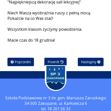
"Najpiękniejszą dekorację sali lekcyjnej".
Niech Wasza wyobraźnia ruszy z pełną mocą.
Pokażcie na co Was stać!
Wszystkim klasom życzymy powodzenia.
Macie czas do 18 grudnia!
Poprzedni
Powrót
Następny
Szkoła Podstawowa nr 3 im. gen. Mariusza Zaruskiego
34-500 Zakopane, ul. Karłowicza 6
tel. 18 201 56 33