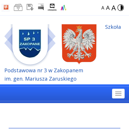
A
A
A
Szkoła
Podstawowa
nr 3 w Zakopanem
im. gen. Mariusza Zaruskiego
Togg
navi