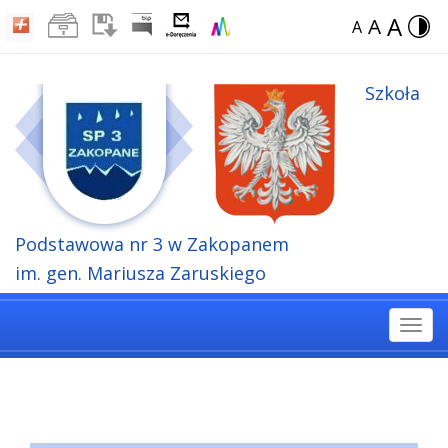
A
A
A
Szkoła
Podstawowa
nr 3 w Zakopanem
im. gen. Mariusza Zaruskiego
Togg
navi