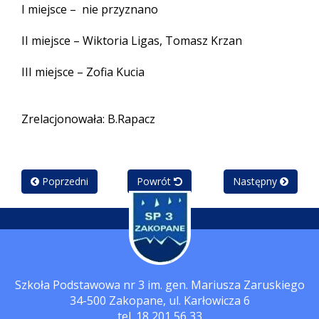
I miejsce – nie przyznano
II miejsce – Wiktoria Ligas, Tomasz Krzan
III miejsce – Zofia Kucia
Zrelacjonowała: B.Rapacz
Poprzedni
Powrót
Następny
Szkoła Podstawowa nr 3 im. gen. Mariusza Zaruskiego
34-500 Zakopane, ul. Karłowicza 6
tel. 18 201 56 33