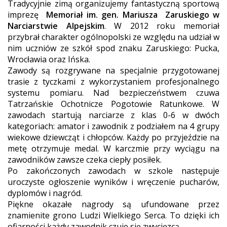
Tradycyjnie zimą organizujemy fantastyczną sportową
imprezę
Memoriał im. gen. Mariusza Zaruskiego w
Narciarstwie Alpejskim
. W 2012 roku memoriał
przybrał charakter ogólnopolski ze względu na udział w
nim uczniów ze szkół spod znaku Zaruskiego: Pucka,
Wrocławia oraz Ińska.
Zawody są rozgrywane na specjalnie przygotowanej
trasie z tyczkami z wykorzystaniem profesjonalnego
systemu pomiaru. Nad bezpieczeństwem czuwa
Tatrzańskie Ochotnicze Pogotowie Ratunkowe. W
zawodach startują narciarze z klas 0-6 w dwóch
kategoriach: amator i zawodnik z podziałem na 4 grupy
wiekowe dziewcząt i chłopców. Każdy po przyjeździe na
metę otrzymuje medal. W karczmie przy wyciągu na
zawodników zawsze czeka ciepły posiłek.
Po zakończonych zawodach w szkole następuje
uroczyste ogłoszenie wyników i wręczenie pucharów,
dyplomów i nagród.
Piękne okazałe nagrody są ufundowane przez
znamienite grono Ludzi Wielkiego Serca. To dzięki ich
ofiarności każdy zawodnik czuje się zwycięzcą.