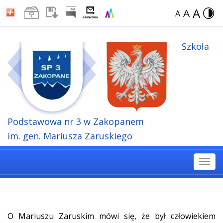
A
A
A
Szkoła
Podstawowa
nr 3 w Zakopanem
im. gen. Mariusza Zaruskiego
Togg
navi
O Mariuszu Zaruskim mówi się, że był człowiekiem