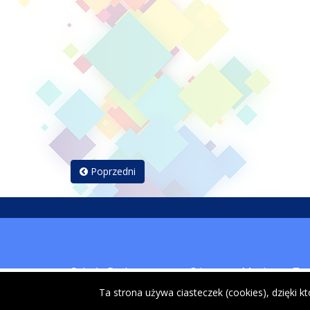
Poprzedni
Szkoła Podstawowa nr 3 im. gen. Mariusza Za
34-500 Zakopane, ul. Karłowicza 6
Ta strona używa ciasteczek (cookies), dzięki k
tel. 18 201 56 33