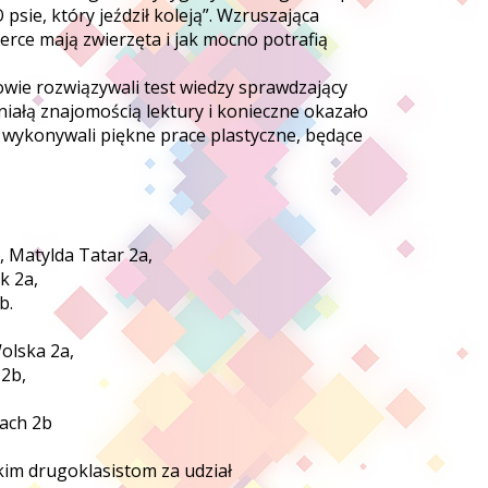
psie, który jeździł koleją”. Wzruszająca
erce mają zwierzęta i jak mocno potrafią
wie rozwiązywali test wiedzy sprawdzający
niałą znajomością lektury i konieczne okazało
 wykonywali piękne prace plastyczne, będące
atylda Tatar 2a,
2a,
 2b.
olska 2a,
2b,
ch 2b
kim drugoklasistom za udział