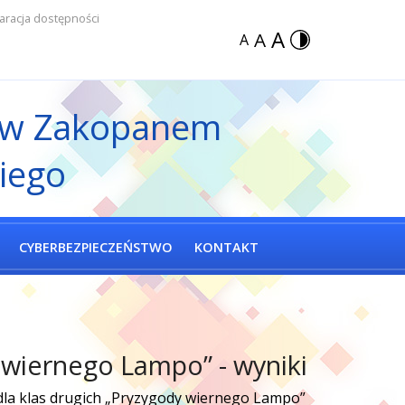
aracja dostępności
A
A
A
 w Zakopanem
iego
CYBERBEZPIECZEŃSTWO
KONTAKT
 wiernego Lampo” - wyniki
 dla klas drugich „Pryzygody wiernego Lampo”