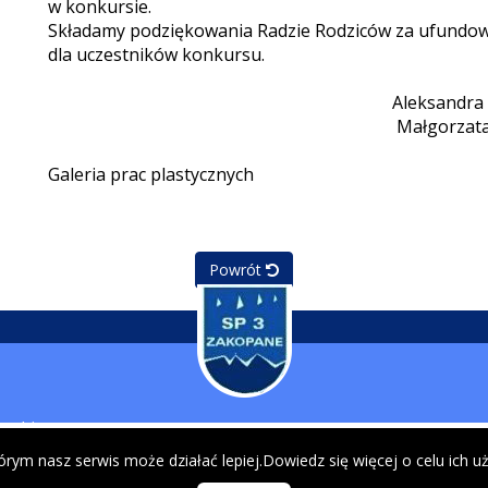
w konkursie.
Składamy podziękowania Radzie Rodziców za ufundo
dla uczestników konkursu.
Aleksandra Gąsienica M
Małgorzata Zawa
Galeria prac plastycznych
Powrót
ruskiego
NASZA
DOKUMENTY SZKOL
tórym nasz serwis może działać lepiej.Dowiedz się więcej o celu ich 