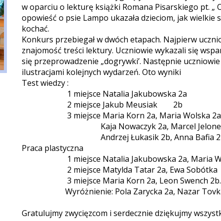
w oparciu o lekturę książki Romana Pisarskiego pt. „ O 
opowieść o psie Lampo ukazała dzieciom, jak wielkie s
kochać.
Konkurs przebiegał w dwóch etapach. Najpierw ucznio
znajomość treści lektury. Uczniowie wykazali się wspa
się przeprowadzenie „dogrywki’. Następnie uczniowie
ilustracjami kolejnych wydarzeń. Oto wyniki
Test wiedzy :
1 miejsce Natalia Jakubowska 2a
2 miejsce Jakub Meusiak 2b
3 miejsce Maria Korn 2a, Maria Wolska 2a, M
Kaja Nowaczyk 2a, Marcel Jelonek 
Andrzej Łukasik 2b, Anna Bafia
Praca plastyczna
1 miejsce Natalia Jakubowska 2a, Maria W
2 miejsce Matylda Tatar 2a, Ewa Sobótka 
3 miejsce Maria Korn 2a, Leon Swench 2b.
Wyróżnienie: Pola Zarycka 2a, Nazar Tovka
Gratulujmy zwycięzcom i serdecznie dziękujmy wszyst