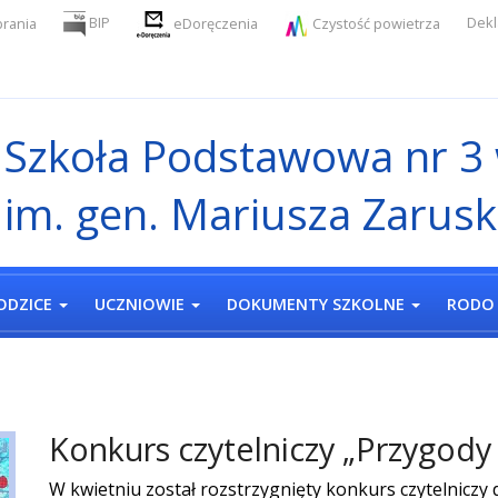
BIP
Dekl
eDoręczenia
Czystość powietrza
rania
Szkoła
Podstawowa
nr 3
im. gen. Mariusza Zarusk
ODZICE
UCZNIOWIE
DOKUMENTY SZKOLNE
RODO
Konkurs czytelniczy „Przygody
W kwietniu został rozstrzygnięty konkurs czytelniczy